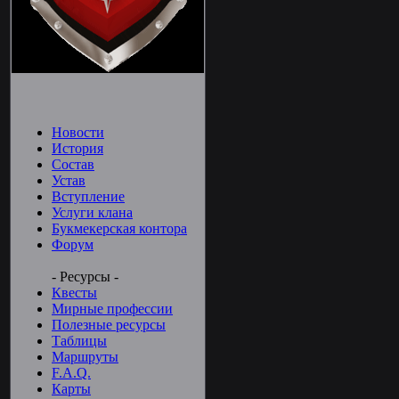
Новости
История
Состав
Устав
Вступление
Услуги клана
Букмекерская контора
Форум
- Ресурсы -
Квесты
Мирные профессии
Полезные ресурсы
Таблицы
Маршруты
F.A.Q.
Карты