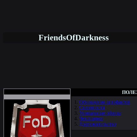
FriendsOfDarkness
ПОЛЕ
1.
Обновление артефактов
2.
Склонности
3.
Уникальные образы
4.
Чеканщики
5.
Долгожительство