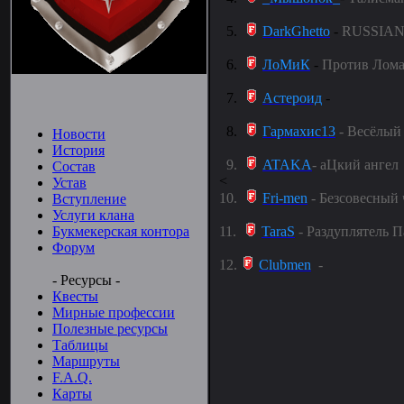
5.
DarkGhetto
-
RUSSIA
6.
ЛоМиК
-
Против Лома
7.
Астероид
-
8.
Гармахис13
-
Весёлый
Новости
История
9.
ATAKA
-
аЦкий ангел
Состав
<
Устав
10.
Fri-men
-
Безсовесный 
Вступление
Услуги клана
Букмекерская контора
11.
TaraS
-
Раздуплятель 
Форум
12.
Clubmen
-
- Ресурсы -
Квесты
Мирные профессии
Полезные ресурсы
Таблицы
Маршруты
F.A.Q.
Карты