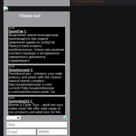
© FriendsOfDarkness
Мини-чат