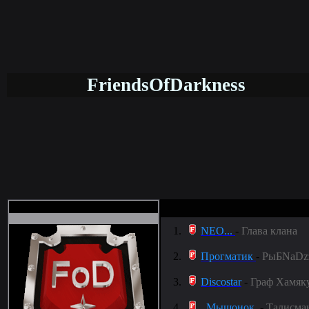
FriendsOfDarkness
1.
NEO...
-
Глава клана
2.
Прогматик
-
РыБNaDz
3.
Discostar
-
Граф Xамяку
4.
_Мышонок_
-
Талисм