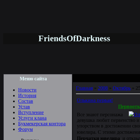
FriendsOfDarkness
Меню сайта
Главная
»
2008
»
Октябрь
»
2
Новости
История
Олькина первая!
Состав
Первоотк
Устав
Вступление
Все знают персонажа
Ол
Услуги клана
девушка любит первенство и
Букмекерская контора
упорством в достижении свои
Форум
ювелира. С этими достижени
Перчатки ювелира
и откры