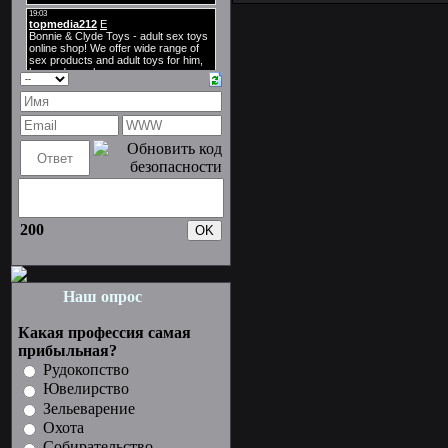
200
Наш опрос
Какая профессия самая
прибыльная?
Рудокопство
Ювелирство
Зельеварение
Охота
Собирательство