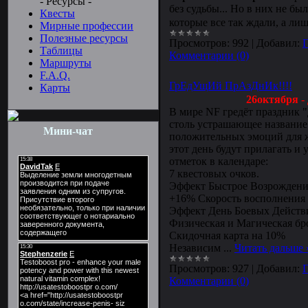
- Ресурсы -
без судьбы... Но в них не б
Квесты
которые все так ждали, а ли
Мирные профессии
Полезные ресурсы
Просмотров:
992
|
Добавил:
Таблицы
Комментарии (0)
Маршруты
F.A.Q.
ГрЕдУщИй ПрАзДнИк!!!!
Карты
26октября
-
В мире NF гредёт праздник 
столь устрашающее название
Мини-чат
положительных эмоций для 
этот день будут прилагать и
отметок в календаре:
7 квестовых очков.
Эффект Быстрое Возрождение
+16% Скорость восполнения 
Эффект День Боевых Действ
Физическая и Магическая бро
Скидочная карта на 10%
Независим
...
Читать дальше 
Просмотров:
927
|
Добавил:
Комментарии (0)